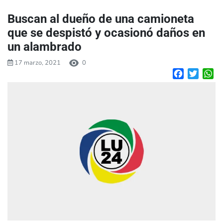
Buscan al dueño de una camioneta
que se despistó y ocasionó daños en
un alambrado
17 marzo, 2021
0
Facebook
Twitte
W