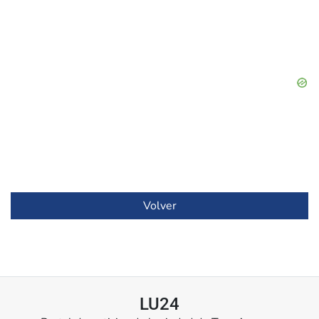
Volver
LU24