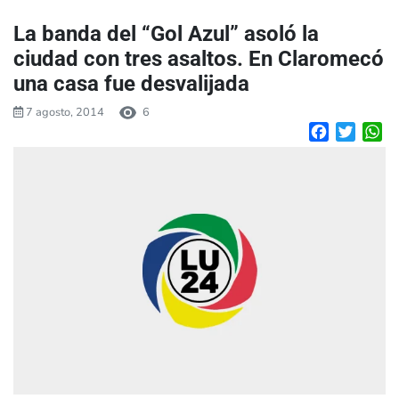
La banda del “Gol Azul” asoló la
ciudad con tres asaltos. En Claromecó
una casa fue desvalijada
7 agosto, 2014
6
Facebook
Twitte
W