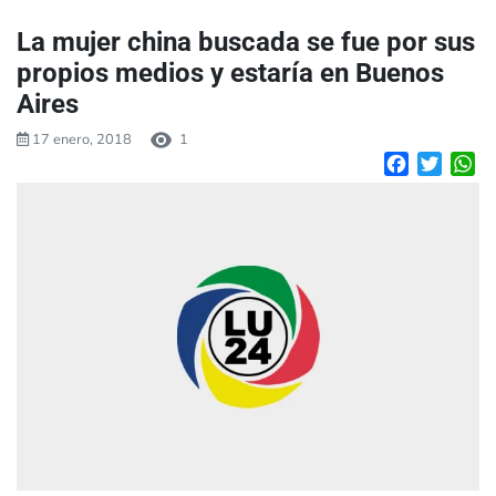
La mujer china buscada se fue por sus
propios medios y estaría en Buenos
Aires
17 enero, 2018
1
Facebook
Twitte
W