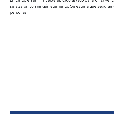
En tanto, en un inmueble ubicado al lado dañaron la vent
se alzaron con ningún elemento. Se estima que seguram
personas.