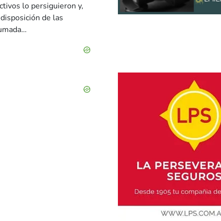
tivos lo persiguieron y,
 disposición de las
nsumada…