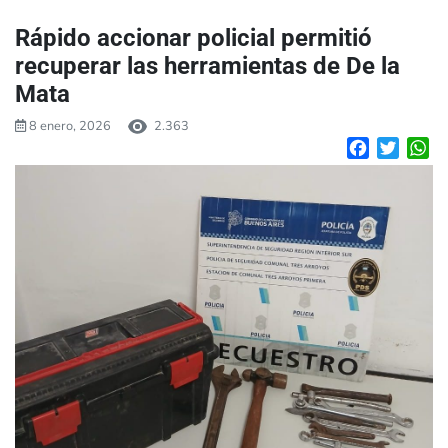
Rápido accionar policial permitió
recuperar las herramientas de De la
Mata
8 enero, 2026
2.363
Facebook
Twitte
W