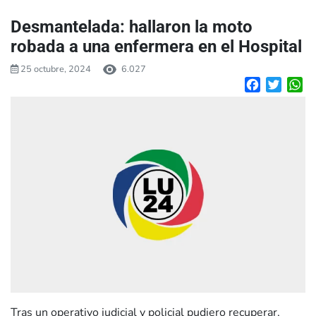
Desmantelada: hallaron la moto
robada a una enfermera en el Hospital
25 octubre, 2024
6.027
Facebook
Twitte
W
Tras un operativo judicial y policial pudiero recuperar,