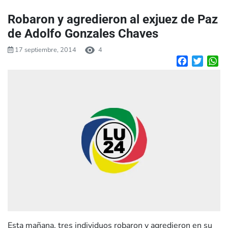
Robaron y agredieron al exjuez de Paz
de Adolfo Gonzales Chaves
17 septiembre, 2014
4
Facebook
Twitte
W
Esta mañana, tres individuos robaron y agredieron en su