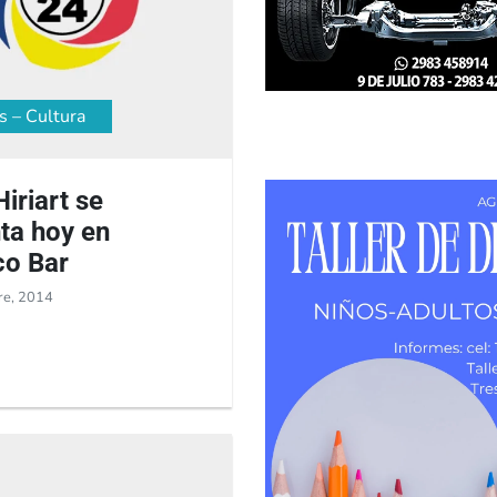
s – Cultura
iriart se
ta hoy en
co Bar
re, 2014