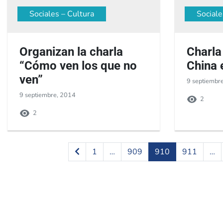
Sociales – Cultura
Sociale
Organizan la charla
Charla
“Cómo ven los que no
China 
ven”
9 septiembr
9 septiembre, 2014
2
2
1
…
909
910
911
…