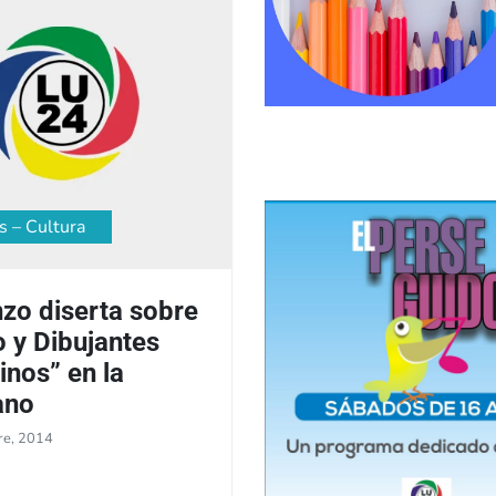
s – Cultura
zo diserta sobre
o y Dibujantes
inos” en la
ano
re, 2014