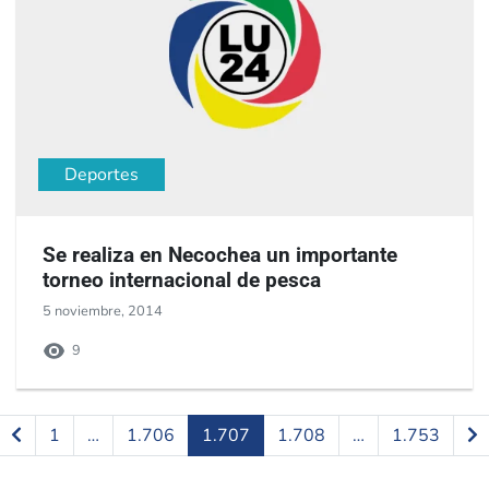
Deportes
Se realiza en Necochea un importante
torneo internacional de pesca
5 noviembre, 2014
9
1
…
1.706
1.707
1.708
…
1.753