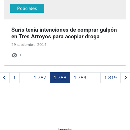
Policiales
Suris tenía intenciones de comprar galpón
en Tres Arroyos para acopiar droga
29 septiembre, 2014
1
1
…
1.787
1.788
1.789
…
1.819
Anuncios